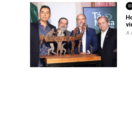
Ho
vi