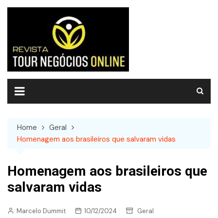
Skip
to
content
Home
Geral
Homenagem aos brasileiros que salvaram vidas
Homenagem aos brasileiros que
salvaram vidas
Marcelo Dummit
10/12/2024
Geral