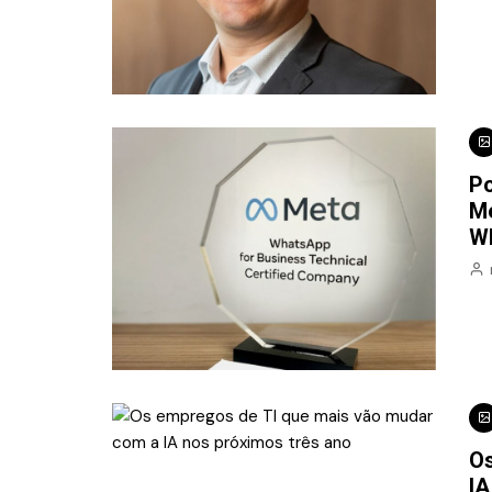
Po
Me
W
Os
IA