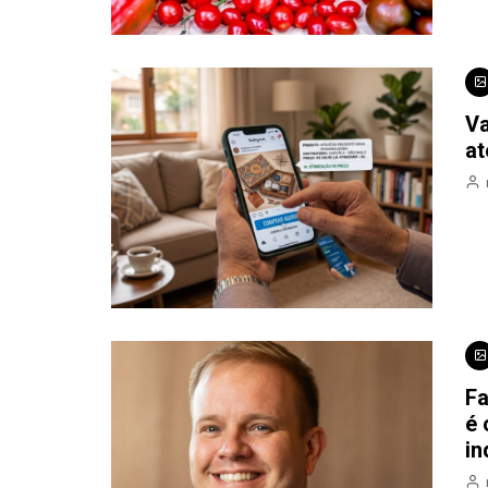
Va
at
Fa
é 
in