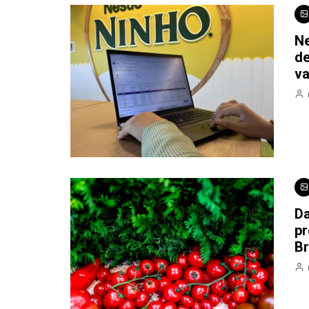
Ne
de
va
Da
pr
Br