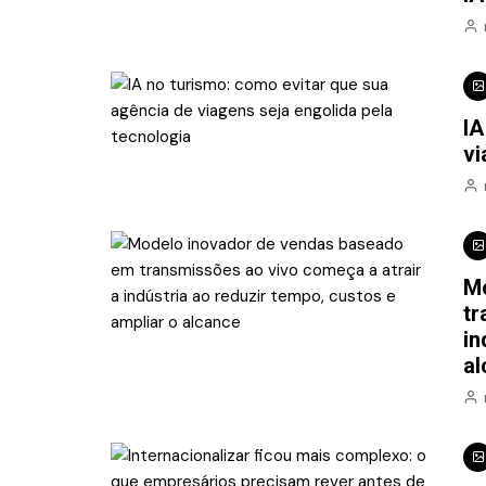
IA
vi
Mo
tr
in
al