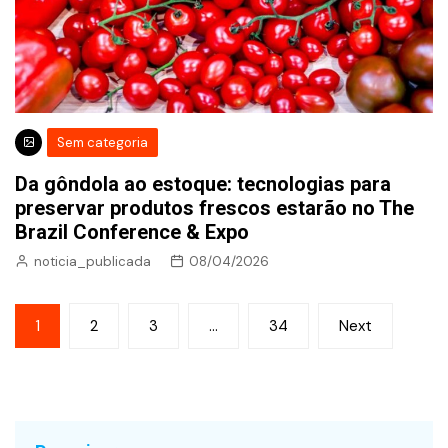
Sem categoria
Da gôndola ao estoque: tecnologias para
preservar produtos frescos estarão no The
Brazil Conference & Expo
noticia_publicada
08/04/2026
Paginação
1
2
3
…
34
Next
de
posts