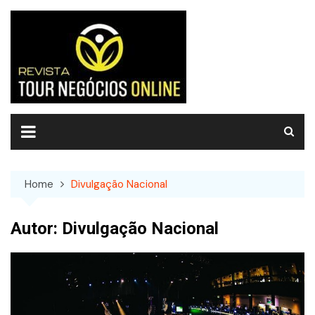
Skip
to
content
Home
Divulgação Nacional
Autor:
Divulgação Nacional