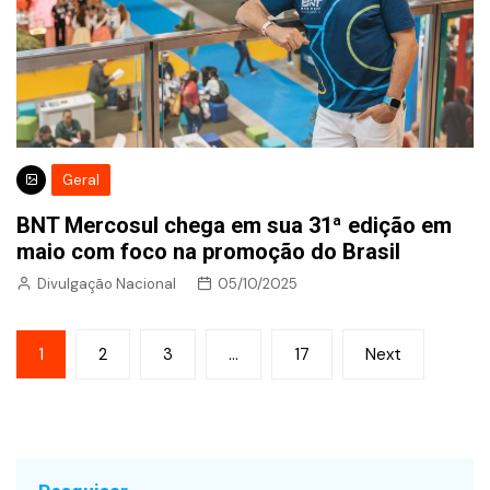
Geral
BNT Mercosul chega em sua 31ª edição em
maio com foco na promoção do Brasil
Divulgação Nacional
05/10/2025
Paginação
1
2
3
…
17
Next
de
posts