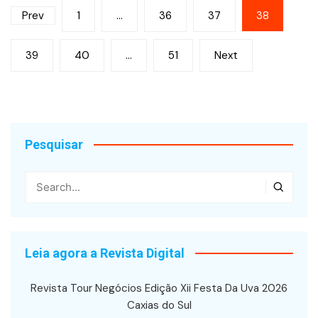
Paginação
Prev
1
…
36
37
38
de
39
40
…
51
Next
posts
Pesquisar
Leia agora a Revista Digital
Revista Tour Negócios Edição Xii Festa Da Uva 2026
Caxias do Sul