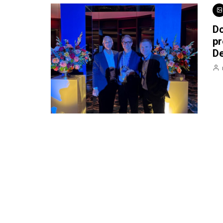
Do
pr
De