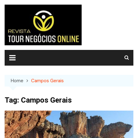
Skip
to
content
Home
Campos Gerais
Tag:
Campos Gerais