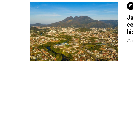
Ja
ce
hi