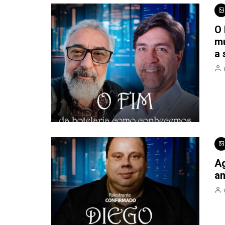
O 
mu
a 
Ag
an