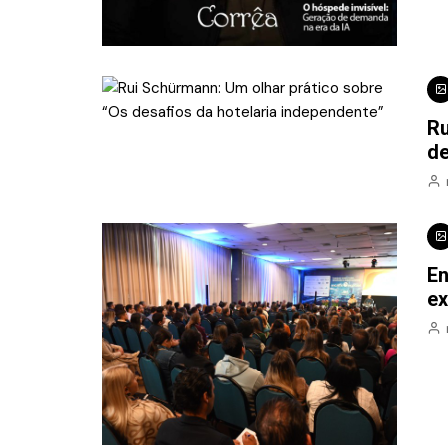
Ru
de
En
e