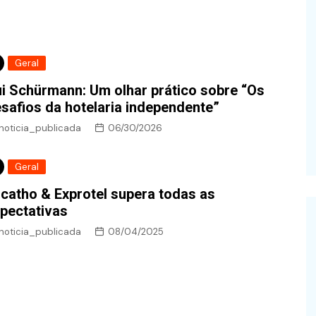
Geral
i Schürmann: Um olhar prático sobre “Os
safios da hotelaria independente”
noticia_publicada
06/30/2026
Geral
catho & Exprotel supera todas as
xpectativas
noticia_publicada
08/04/2025