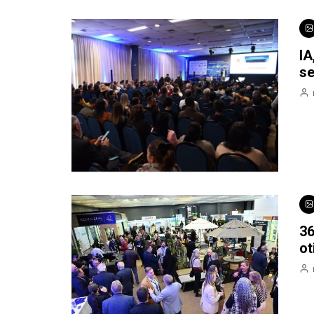
IA
se
36
ot