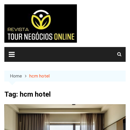
Skip
to
content
Home
hcm hotel
Tag:
hcm hotel