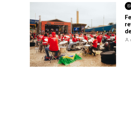
Fe
re
d