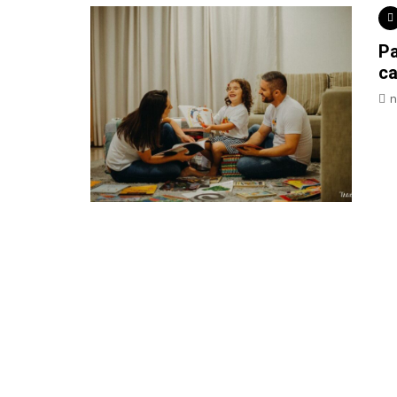
Pa
ca
n