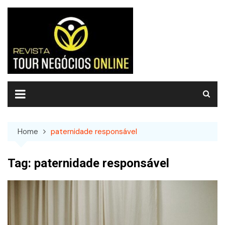
Skip
to
content
Home
paternidade responsável
Tag:
paternidade responsável