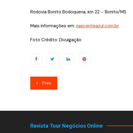
Rodovia Bonito Bodoquena, km 22 – Bonito/MS
Mais informações em:
nascenteazul.com.br
Foto Crédito: Divulgação
Navegação
Prev
de
Post
Revista Tour Negócios Online