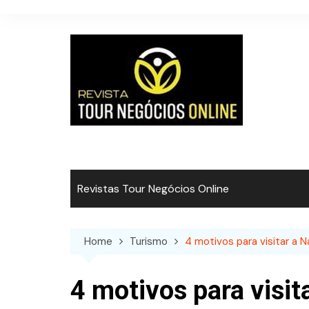
Skip
to
content
Revistas Tour Negócios Online
Home
Turismo
4 motivos para visitar a 
4 motivos para visit