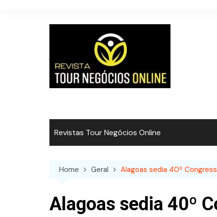
Skip
to
content
Revistas Tour Negócios Online
Home
Geral
Alagoas sedia 40º Congress
Alagoas sedia 40º 