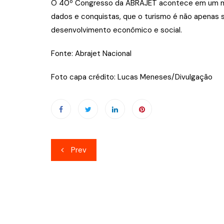
O 40º Congresso da ABRAJET acontece em um m
dados e conquistas, que o turismo é não apenas
desenvolvimento econômico e social.
Fonte: Abrajet Nacional
Foto capa crédito: Lucas Meneses/Divulgação
Navegação
Prev
de
Post