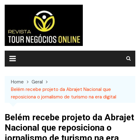
Skip
to
content
Home
Geral
Belém recebe projeto da Abrajet Nacional que
reposiciona o jornalismo de turismo na era digital
Belém recebe projeto da Abrajet
Nacional que reposiciona o
jornalismo de turismo na era