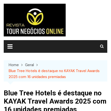
Skip
to
content
Home
Geral
Blue Tree Hotels é destaque no KAYAK Travel Awards
2025 com 16 unidades premiadas
Blue Tree Hotels é destaque no
KAYAK Travel Awards 2025 com
16 unidades premiadas