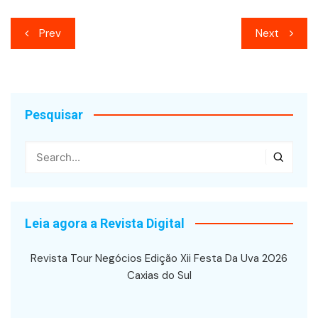
Navegação
Prev
Next
de
Post
Pesquisar
Leia agora a Revista Digital
Revista Tour Negócios Edição Xii Festa Da Uva 2026
Caxias do Sul