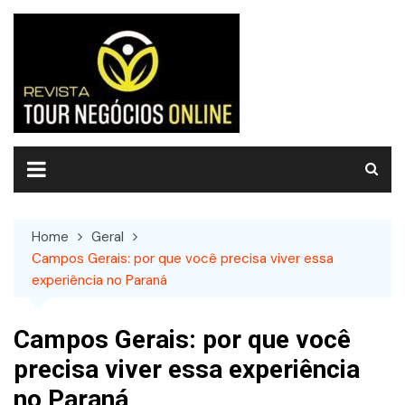
Skip
to
content
Home
Geral
Campos Gerais: por que você precisa viver essa
experiência no Paraná
Campos Gerais: por que você
precisa viver essa experiência
no Paraná