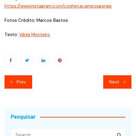
https://www.instagram.com/conhecacamposgerais
Fotos Crédito: Marcos Bastos
Texto:
Vânia Monteiro
Navegação
Prev
Next
de
Post
Pesquisar