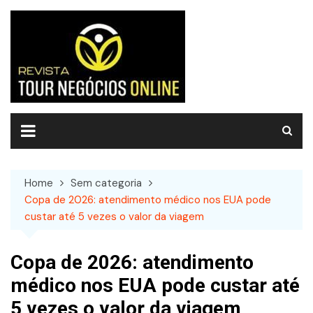
Skip
to
content
Home
Sem categoria
Copa de 2026: atendimento médico nos EUA pode
custar até 5 vezes o valor da viagem
Copa de 2026: atendimento
médico nos EUA pode custar até
5 vezes o valor da viagem