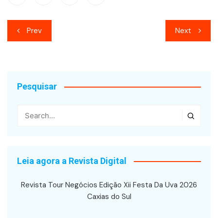
Navegação
Prev
Next
de
Post
Pesquisar
Leia agora a Revista Digital
Revista Tour Negócios Edição Xii Festa Da Uva 2026
Caxias do Sul