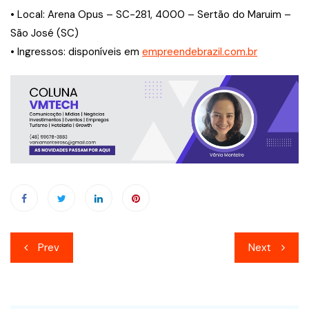
• Local: Arena Opus – SC-281, 4000 – Sertão do Maruim –
São José (SC)
• Ingressos: disponíveis em
empreendebrazil.com.br
Navegação
Prev
Next
de
Post