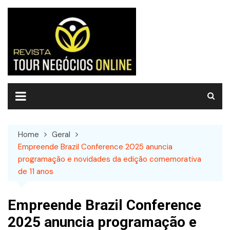
Skip
to
content
Home
Geral
Empreende Brazil Conference 2025 anuncia
programação e novidades da edição comemorativa
de 11 anos
Empreende Brazil Conference
2025 anuncia programação e