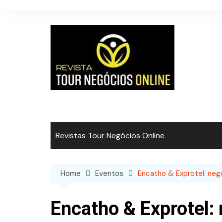
Skip
to
content
Revistas Tour Negócios Online
Home
Eventos
Encatho & Exprotel: neg
Encatho & Exprotel: 