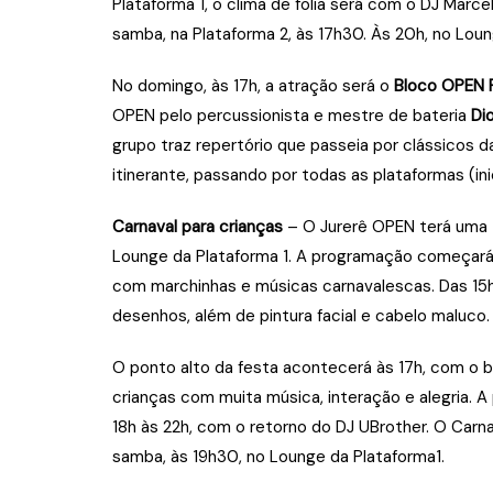
Plataforma 1, o clima de folia será com o DJ Marcel
samba, na Plataforma 2, às 17h30. Às 20h, no Lou
No domingo, às 17h, a atração será o
Bloco OPEN F
OPEN pelo percussionista e mestre de bateria
Di
grupo traz repertório que passeia por clássicos d
itinerante, passando por todas as plataformas (inic
Carnaval para crianças
– O Jurerê OPEN terá uma t
Lounge da Plataforma 1. A programação começará 
com marchinhas e músicas carnavalescas. Das 15h 
desenhos, além de pintura facial e cabelo maluco.
O ponto alto da festa acontecerá às 17h, com o bai
crianças com muita música, interação e alegria. A
18h às 22h, com o retorno do DJ UBrother. O Carn
samba, às 19h30, no Lounge da Plataforma1.