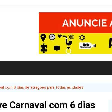
al com 6 dias de atrações para todas as idades
e Carnaval com 6 dias