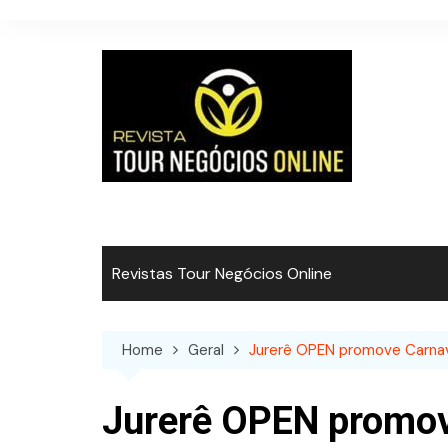
Skip
to
content
Revistas Tour Negócios Online
Home
Geral
Jurerê OPEN promove Carnav
Jurerê OPEN promov