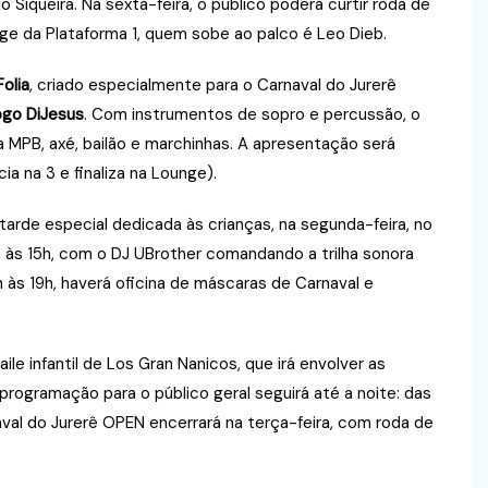
o Siqueira. Na sexta-feira, o público poderá curtir roda de
nge da Plataforma 1, quem sobe ao palco é Leo Dieb.
olia
, criado especialmente para o Carnaval do Jurerê
ogo DiJesus
. Com instrumentos de sopro e percussão, o
a MPB, axé, bailão e marchinhas. A apresentação será
ia na 3 e finaliza na Lounge).
arde especial dedicada às crianças, na segunda-feira, no
às 15h, com o DJ UBrother comandando a trilha sonora
às 19h, haverá oficina de máscaras de Carnaval e
le infantil de Los Gran Nanicos, que irá envolver as
 programação para o público geral seguirá até a noite: das
aval do Jurerê OPEN encerrará na terça-feira, com roda de