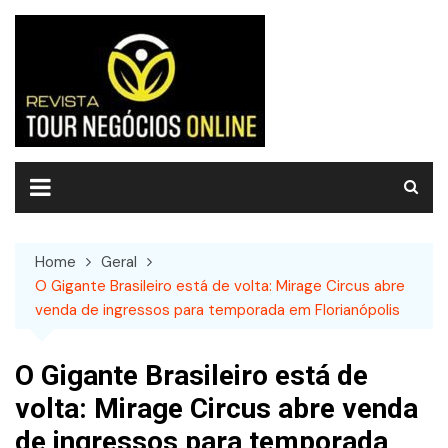
Skip
to
content
Home
Geral
O Gigante Brasileiro está de volta: Mirage Circus abre
venda de ingressos para temporada em Florianópolis
O Gigante Brasileiro está de
volta: Mirage Circus abre venda
de ingressos para temporada