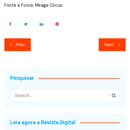
Fonte e Fotos: Mirage Circus
Navegação
Prev
Next
de
Post
Pesquisar
Leia agora a Revista Digital