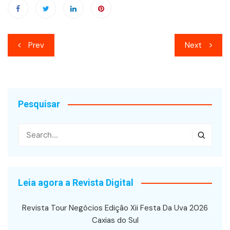
Navegação
Prev
Next
de
Post
Pesquisar
Leia agora a Revista Digital
Revista Tour Negócios Edição Xii Festa Da Uva 2026
Caxias do Sul