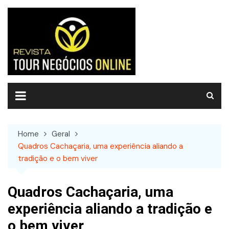
Skip
to
content
Home
Geral
Quadros Cachaçaria, uma experiência aliando a
tradição e o bem viver
Quadros Cachaçaria, uma
experiência aliando a tradição e
o bem viver