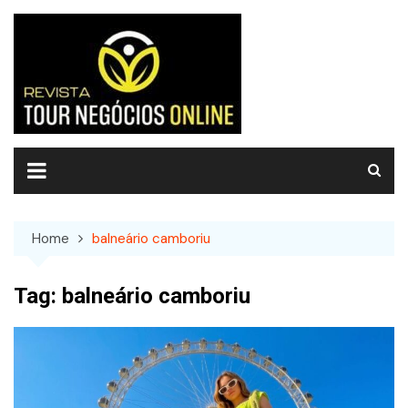
Skip
to
content
Home
balneário camboriu
Tag:
balneário camboriu