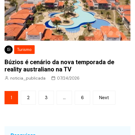
Turismo
Búzios é cenário da nova temporada de
reality australiano na TV
noticia_publicada
07/24/2026
Paginação
1
2
3
…
6
Next
de
posts