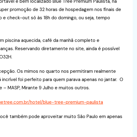
ortável e bem localizado Blue Tree Premium Paulista, na
 super promoção de 32 horas de hospedagem nos finais de
 e check-out só às 18h do domingo, ou seja, tempo
com piscina aquecida, café da manhã completo e
ianças. Reservando diretamente no site, ainda é possível
MO32H.
cepção. Os mimos no quarto nos permitiram realmente
ã incrível foi perfeito para quem parava apenas no jantar. O
e – MASP, Mirante 9 Julho e muitos outros.
uetree.com.br/hotel/blue-tree-premium-paulista
 você também pode aproveitar muito São Paulo em apenas