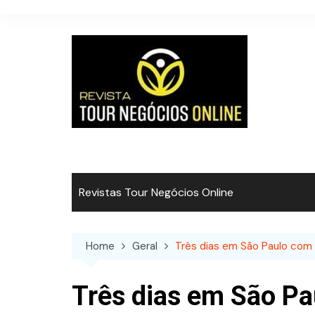
Skip
to
content
Revistas Tour Negócios Online
Home
Geral
Três dias em São Paulo com 
Três dias em São Pa