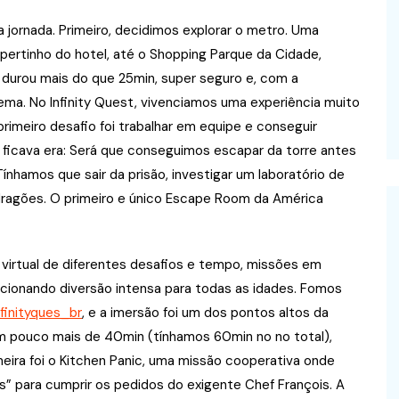
jornada. Primeiro, decidimos explorar o metro. Uma
 pertinho do hotel, até o Shopping Parque da Cidade,
 durou mais do que 25min, super seguro e, com a
a. No Infinity Quest, vivenciamos uma experiência muito
primeiro desafio foi trabalhar em equipe e conseguir
 ficava era: Será que conseguimos escapar da torre antes
nhamos que sair da prisão, investigar um laboratório de
 dragões. O primeiro e único Escape Room da América
 virtual de diferentes desafios e tempo, missões em
cionando diversão intensa para todas as idades. Fomos
finityques_br
, e a imersão foi um dos pontos altos da
m pouco mais de 40min (tínhamos 60min no no total),
meira foi o Kitchen Panic, uma missão cooperativa onde
os” para cumprir os pedidos do exigente Chef François. A