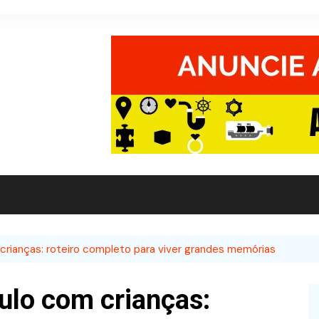
crianças: roteiro completo para viver grandes memórias
ulo com crianças: