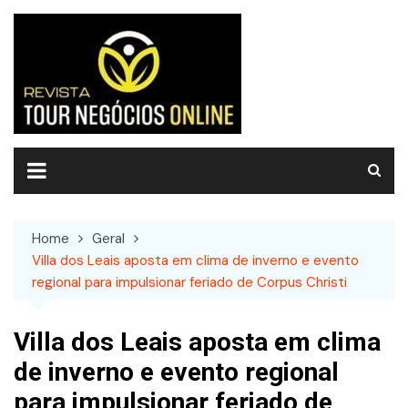
Skip
to
content
Home
Geral
Villa dos Leais aposta em clima de inverno e evento
regional para impulsionar feriado de Corpus Christi
Villa dos Leais aposta em clima
de inverno e evento regional
para impulsionar feriado de