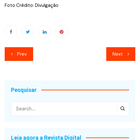
Foto Crédito: Divulgação
Navegação
Prev
Next
de
Post
Pesquisar
Leia agora a Revista Digital