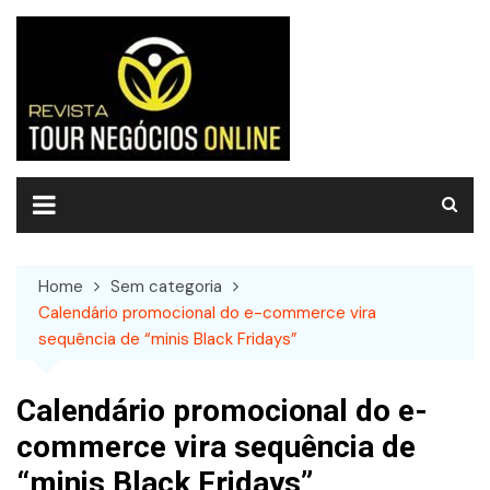
Skip
to
content
Home
Sem categoria
Calendário promocional do e-commerce vira
sequência de “minis Black Fridays”
Calendário promocional do e-
commerce vira sequência de
“minis Black Fridays”