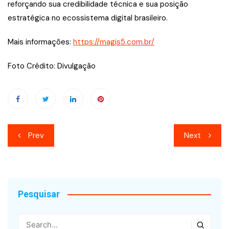
reforçando sua credibilidade técnica e sua posição
estratégica no ecossistema digital brasileiro.
Mais informações:
https://magis5.com.br/
Foto Crédito: Divulgação
Navegação
Prev
Next
de
Post
Pesquisar