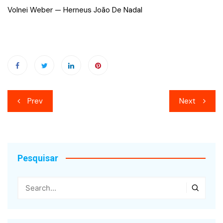
Volnei Weber — Herneus João De Nadal
Navegação
Prev
Next
de
Post
Pesquisar