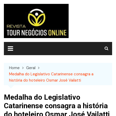
Skip
to
content
Home
Geral
Medalha do Legislativo Catarinense consagra a
história do hoteleiro Osmar José Vailatti
Medalha do Legislativo
Catarinense consagra a história
do hoteleiro Osmar José Vailatti