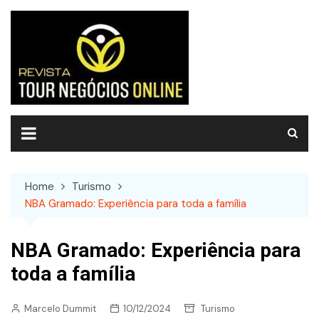
Skip
to
content
Home
Turismo
NBA Gramado: Experiência para toda a família
NBA Gramado: Experiência para
toda a família
Marcelo Dummit
10/12/2024
Turismo