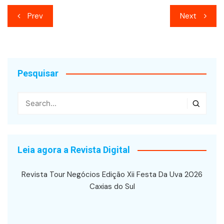
Navegação
Prev
Next
de
Post
Pesquisar
Leia agora a Revista Digital
Revista Tour Negócios Edição Xii Festa Da Uva 2026
Caxias do Sul