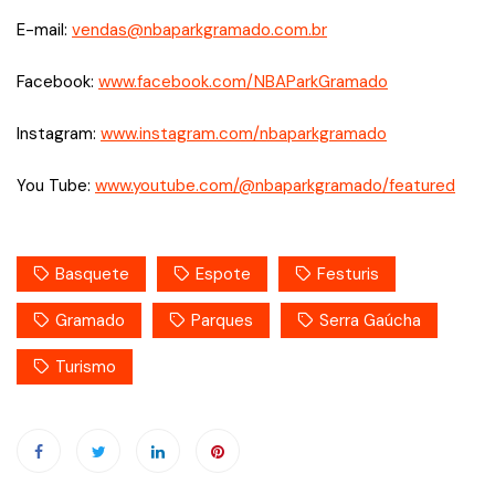
E-mail:
vendas@nbaparkgramado.com.br
Facebook:
www.facebook.com/NBAParkGramado
Instagram:
www.instagram.com/nbaparkgramado
You Tube:
www.youtube.com/@nbaparkgramado/featured
Basquete
Espote
Festuris
Gramado
Parques
Serra Gaúcha
Turismo