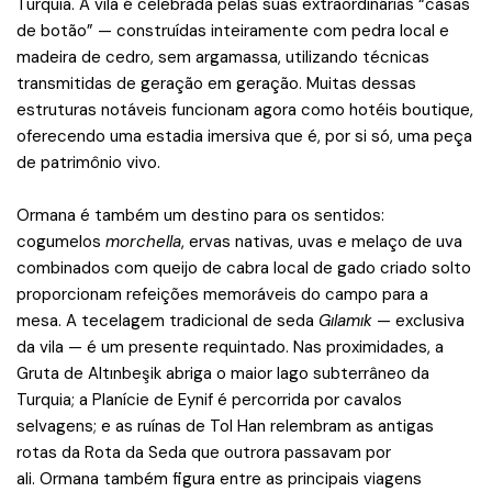
Turquia. A vila é celebrada pelas suas extraordinárias “casas
de botão” — construídas inteiramente com pedra local e
madeira de cedro, sem argamassa, utilizando técnicas
transmitidas de geração em geração. Muitas dessas
estruturas notáveis funcionam agora como hotéis boutique,
oferecendo uma estadia imersiva que é, por si só, uma peça
de patrimônio vivo.
Ormana é também um destino para os sentidos:
cogumelos
morchella
, ervas nativas, uvas e melaço de uva
combinados com queijo de cabra local de gado criado solto
proporcionam refeições memoráveis do campo para a
mesa. A tecelagem tradicional de seda
Gılamık
— exclusiva
da vila — é um presente requintado. Nas proximidades, a
Gruta de Altınbeşik abriga o maior lago subterrâneo da
Turquia; a Planície de Eynif é percorrida por cavalos
selvagens; e as ruínas de Tol Han relembram as antigas
rotas da Rota da Seda que outrora passavam por
ali. Ormana também figura entre as principais viagens