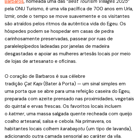
Bárbaros
, nomeada uma das “
Best Tourism Villages 2025
”
pela ONU Turismo, é uma vila pacífica de 700 anos em Urla,
Izmir, onde o tempo se move suavemente e os visitantes
são atraídos pelos ritmos da autêntica vida do Egeu. Os
hóspedes podem se hospedar em casas de pedra
carinhosamente preservadas, passear por ruas de
paralelepípedos ladeadas por janelas de madeira
desgastadas e apoiar as mulheres artesãs locais por meio
de lojas de artesanato e oficinas.
O coração de Barbaros é sua célebre
tradição
Çat Kapı
(Bater à Porta) — um sinal simples em
uma porta que se abre para uma refeição caseira do Egeu,
preparada com azeite prensado nas proximidades, vegetais
do quintal e ervas frescas. Os favoritos locais incluem
o
katmer
, uma massa salgada quente recheada com queijo
coalho artesanal, salsa e cebola. Na primavera, os
habitantes locais colhem
karabaşotu
(um tipo de lavanda),
adicionando outra camada sensorial ao caráter da vila.