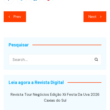
Navegação
Prev
Next
de
Post
Pesquisar
Leia agora a Revista Digital
Revista Tour Negócios Edição Xii Festa Da Uva 2026
Caxias do Sul