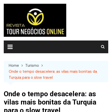
Skip
to
content
Home
Turismo
Onde o tempo desacelera: as vilas mais bonitas da
Turquia para o slow travel
Onde o tempo desacelera: as
vilas mais bonitas da Turquia
para o slow travel