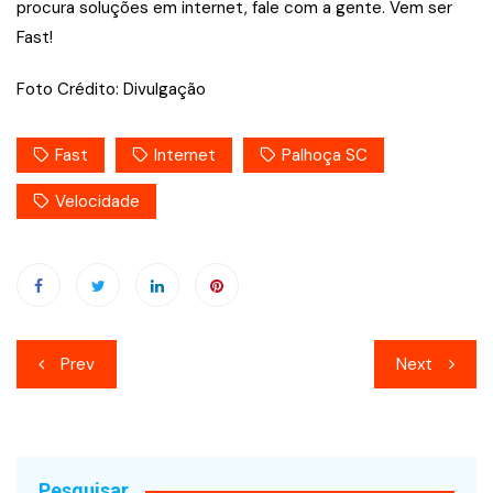
procura soluções em internet, fale com a gente. Vem ser
Fast!
Foto Crédito: Divulgação
Fast
Internet
Palhoça SC
Velocidade
Navegação
Prev
Next
de
Post
Pesquisar