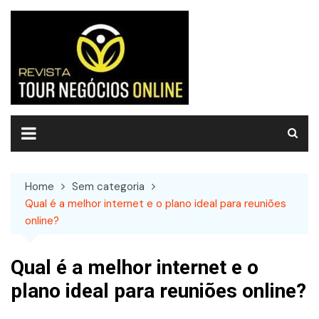
Skip
to
content
Home
Sem categoria
Qual é a melhor internet e o plano ideal para reuniões
online?
Qual é a melhor internet e o
plano ideal para reuniões online?