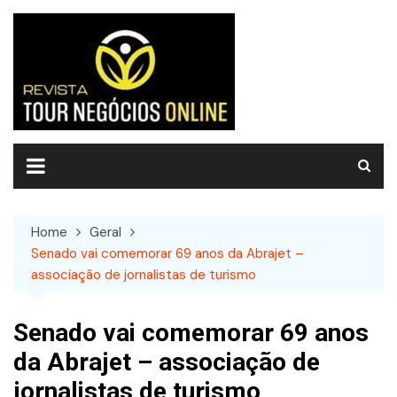
Skip
to
content
Home
Geral
Senado vai comemorar 69 anos da Abrajet –
associação de jornalistas de turismo
Senado vai comemorar 69 anos
da Abrajet – associação de
jornalistas de turismo