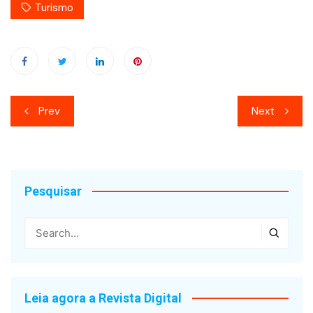
Turismo
Navegação
Prev
Next
de
Post
Pesquisar
Leia agora a Revista Digital